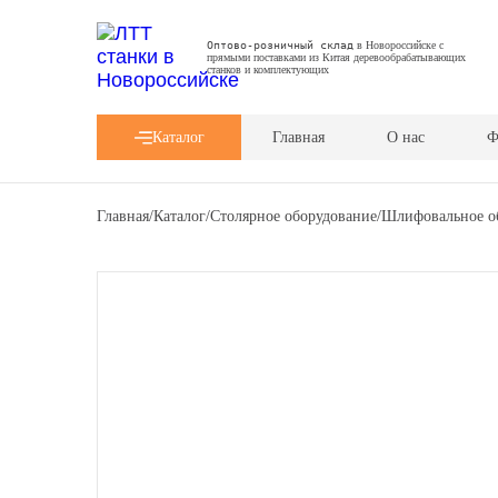
Оптово-розничный склад
в Новороссийске с
прямыми поставками из Китая деревообрабатывающих
станков и комплектующих
Каталог
Главная
О нас
Ф
Главная
/
Каталог
/
Столярное оборудование
/
Шлифовальное о