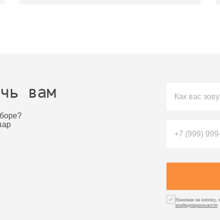
чь вам
ыборе?
вар
Нажимая на кнопку, 
конфиденциальности