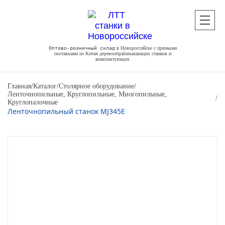
Оптово-розничный склад
в Новороссийске с прямыми
поставками из Китая деревообрабатывающих станков и
комплектующих
Главная
/
Каталог
/
Столярное оборудование
/
Ленточнопильные, Круглопильные, Многопильные,
/
Круглопалочные
Ленточнопильный станок MJ345E