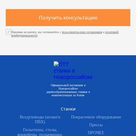
Получить консультацию
Нажимая на кнопку, вы соглашаетесь с
пользовательским соглашением
и
политикой
конфиденциальности
Официальный поставщик в
Новороссийске
деревообрабатывающих станков и
комплектующих из Китая
Станки
Воздуховоды (шланги
Покрасочное оборудование
ПВХ)
Прессы
Гильотины, столы,
ПРОЧЕЕ
конвейеры, подъемники,